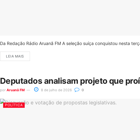
Da Redação Rádio Aruanã FM A seleção suíça conquistou nesta terça-
LEIA MAIS
Deputados analisam projeto que pro
por
Aruanã FM
8 de julho de 2026
0
POLÍTICA