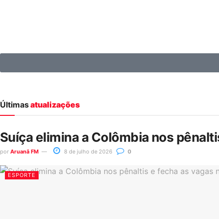
Últimas
atualizações
Suíça elimina a Colômbia nos pênalt
por
Aruanã FM
8 de julho de 2026
0
ESPORTE