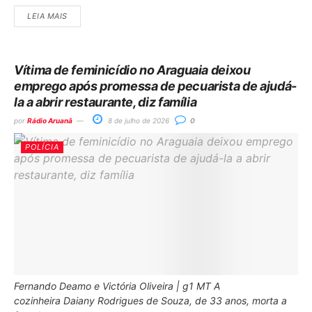
LEIA MAIS
Vítima de feminicídio no Araguaia deixou
emprego após promessa de pecuarista de ajudá-
la a abrir restaurante, diz família
por
Rádio Aruanã
8 de julho de 2026
0
POLÍCIA
Fernando Deamo e Victória Oliveira | g1 MT A
cozinheira Daiany Rodrigues de Souza, de 33 anos, morta a