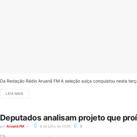
Da Redação Rádio Aruanã FM A seleção suíça conquistou nesta terça-
LEIA MAIS
Deputados analisam projeto que pro
por
Aruanã FM
8 de julho de 2026
0