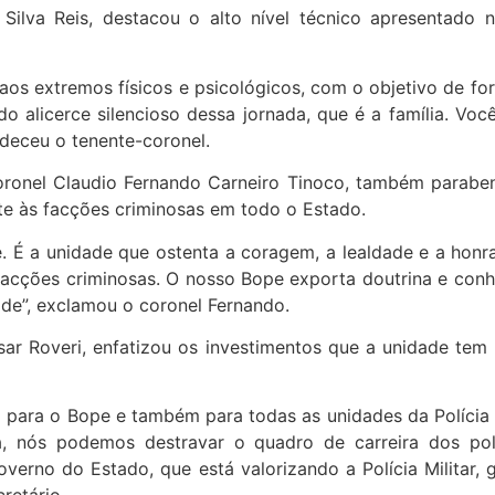
lva Reis, destacou o alto nível técnico apresentado no
aos extremos físicos e psicológicos, com o objetivo de fo
licerce silencioso dessa jornada, que é a família. Vocês
adeceu o tenente-coronel.
coronel Claudio Fernando Carneiro Tinoco, também parabe
te às facções criminosas em todo o Estado.
 É a unidade que ostenta a coragem, a lealdade e a honra
ções criminosas. O nosso Bope exporta doutrina e conhec
ade”, exclamou o coronel Fernando.
sar Roveri, enfatizou os investimentos que a unidade tem
 para o Bope e também para todas as unidades da Polícia 
, nós podemos destravar o quadro de carreira dos poli
erno do Estado, que está valorizando a Polícia Militar, 