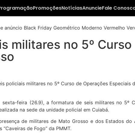
Programação
Promoções
Notícias
Anuncie
Fale Conosc
is militares no 5º Curs
sso
a sexta-feira (26.9), a formatura de seis militares no 5
ealizada na sede da unidade policial em Cuiabá.
resença de militares de Mato Grosso e dos Estados do 
vos “Caveiras de Fogo” da PMMT.