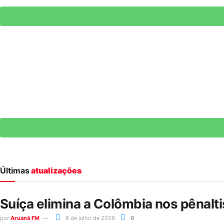
Últimas
atualizações
Suíça elimina a Colômbia nos pênalt
por
Aruanã FM
8 de julho de 2026
0