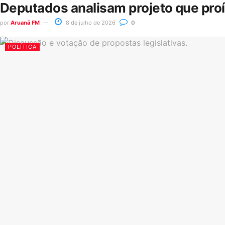
Deputados analisam projeto que pro
por
Aruanã FM
8 de julho de 2026
0
POLÍTICA