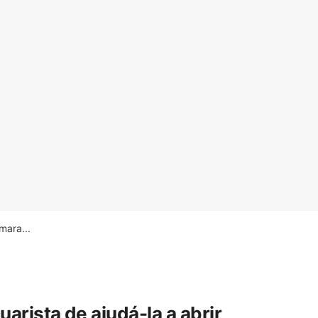
ara...
rista de ajudá-la a abrir