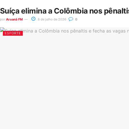
Suíça elimina a Colômbia nos pênalt
por
Aruanã FM
8 de julho de 2026
0
ESPORTE