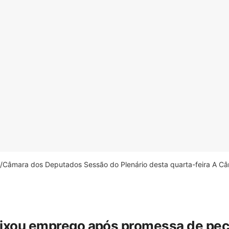
âmara dos Deputados Sessão do Plenário desta quarta-feira A Câm
eixou emprego após promessa de pecua