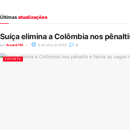
Últimas
atualizações
Suíça elimina a Colômbia nos pênalt
por
Aruanã FM
8 de julho de 2026
0
ESPORTE