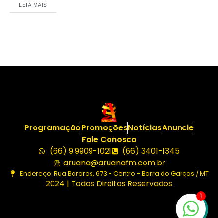
LEIA MAIS
Programação
Promoções
Notícias
Anuncie
Fale Conosco
(66) 9 9909-1021
(66) 3401-1345
aruana@aruanafm.com.br
Endereço: Rua Bororos, 673 - Centro - Barra do Garças / MT
2024 | Todos Direitos Reservados
1