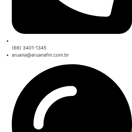
(66) 3401-1345
aruana@aruanafm.com.br