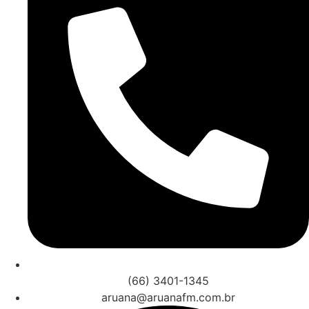
(66) 3401-1345
aruana@aruanafm.com.br