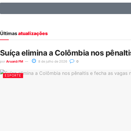
Últimas
atualizações
Suíça elimina a Colômbia nos pênalt
por
Aruanã FM
8 de julho de 2026
0
ESPORTE