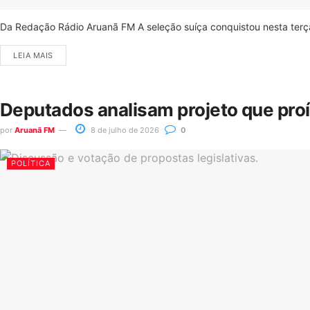
Da Redação Rádio Aruanã FM A seleção suíça conquistou nesta terça-
LEIA MAIS
Deputados analisam projeto que pro
por
Aruanã FM
8 de julho de 2026
0
POLÍTICA