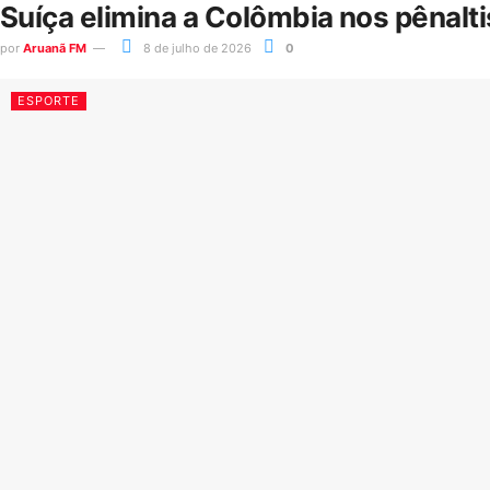
Suíça elimina a Colômbia nos pênalt
por
Aruanã FM
8 de julho de 2026
0
ESPORTE