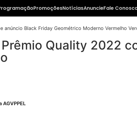
Programação
Promoções
Notícias
Anuncie
Fale Conosc
 Prêmio Quality 2022 c
ão
da AGVPPEL