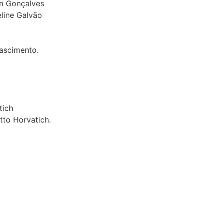
on Gonçalves
line Galvão
nascimento.
tich
tto Horvatich.