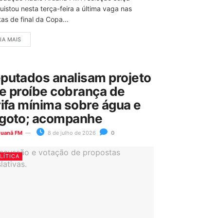
uistou nesta terça-feira a última vaga nas
as de final da Copa...
IA MAIS
putados analisam projeto
e proíbe cobrança de
rifa mínima sobre água e
goto; acompanhe
ruanã FM
8 de julho de 2026
0
LÍTICA