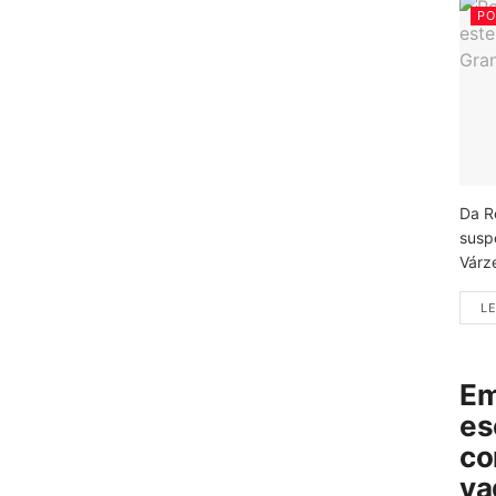
PO
Da R
susp
Várz
LE
Em
es
co
va