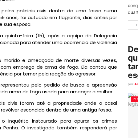
conq
o pelos policiais civis dentro de uma fossa numa
quart
9 anos, foi autuado em flagrante, dias antes por
e sua esposa.
LE
a quinta-feira (15), após a equipe da Delegacia
acionada para atender uma ocorrência de violência
De
qu
elo marido e ameaçada de morte diversas vezes,
ta
com emprego de arma de fogo. Ela contou que
es
rência por temer pela reação do agressor.
il representou pelo pedido de busca e apreensão
por
A
ferida arma de fogo usada para ameaçar a mulher.
PO
iais civis foram até a propriedade onde o casal
o revólver escondido dentro de uma antiga fossa.
 o inquérito instaurado para apurar os crimes
da Penha. O investigado também responderá por