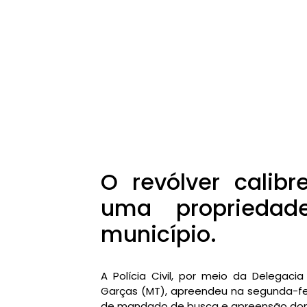
O revólver calibr
uma propriedad
município.
A Polícia Civil, por meio da Delegaci
Garças (MT), apreendeu na segunda-fe
de mandado de busca e apreensão domi