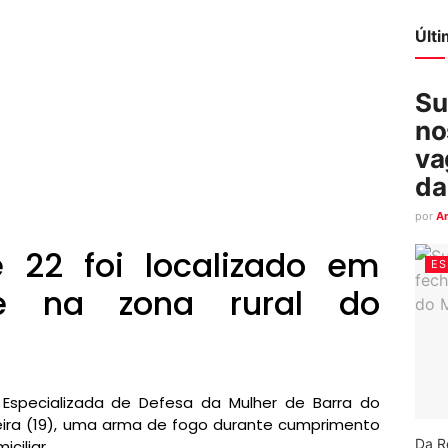
Últ
Su
no
va
da
por
A
e 22 foi localizado em
ES
e na zona rural do
a Especializada de Defesa da Mulher de Barra do
ira (19), uma arma de fogo durante cumprimento
Da R
ciliar.