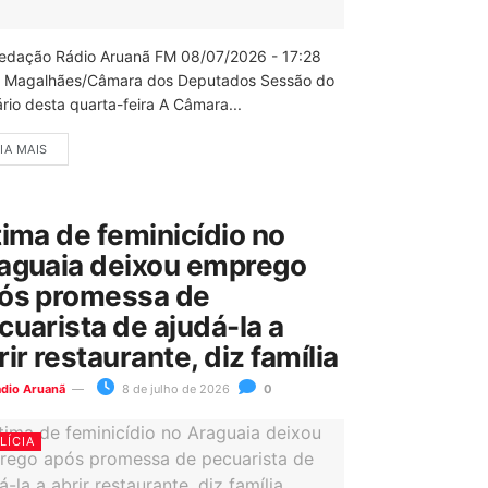
edação Rádio Aruanã FM 08/07/2026 - 17:28
 Magalhães/Câmara dos Deputados Sessão do
rio desta quarta-feira A Câmara...
IA MAIS
tima de feminicídio no
aguaia deixou emprego
ós promessa de
cuarista de ajudá-la a
rir restaurante, diz família
ádio Aruanã
8 de julho de 2026
0
LÍCIA