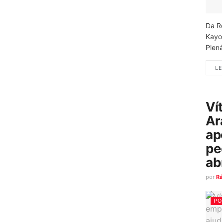
Da R
Kayo
Plená
LE
Ví
Ar
ap
pe
ab
por
R
PO