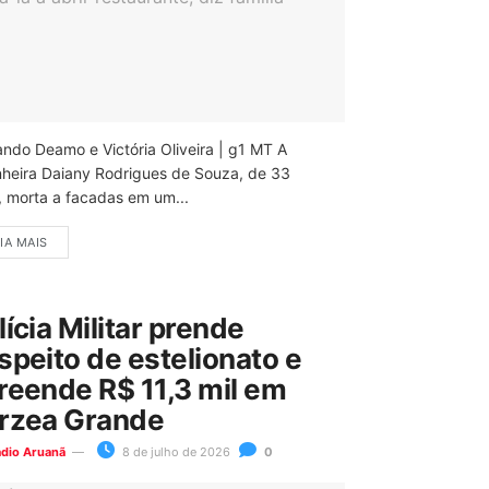
ando Deamo e Victória Oliveira | g1 MT A
nheira Daiany Rodrigues de Souza, de 33
, morta a facadas em um...
IA MAIS
lícia Militar prende
speito de estelionato e
reende R$ 11,3 mil em
rzea Grande
ádio Aruanã
8 de julho de 2026
0