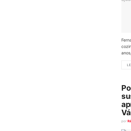
Fern
cozi
anos
LE
Po
su
ap
Vá
por
R