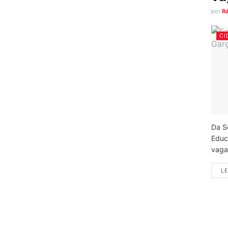
por
R
CI
Da S
Educ
vagas
LE