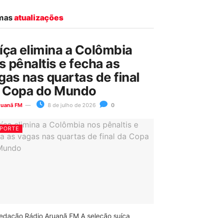
imas
atualizações
íça elimina a Colômbia
s pênaltis e fecha as
gas nas quartas de final
 Copa do Mundo
ruanã FM
8 de julho de 2026
0
PORTE
edação Rádio Aruanã FM A seleção suíça