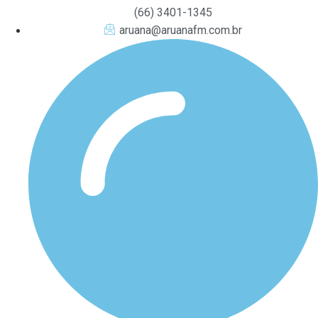
(66) 3401-1345
aruana@aruanafm.com.br