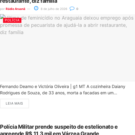
restaurante, diz família
por
Rádio Aruanã
8 de julho de 2026
0
POLÍCIA
Fernando Deamo e Victória Oliveira | g1 MT A cozinheira Daiany
Rodrigues de Souza, de 33 anos, morta a facadas em um...
LEIA MAIS
Polícia Militar prende suspeito de estelionato e
apreende R$ 11,3 mil em Várzea Grande