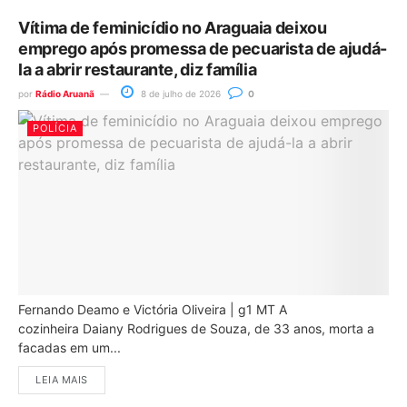
Vítima de feminicídio no Araguaia deixou
emprego após promessa de pecuarista de ajudá-
la a abrir restaurante, diz família
por
Rádio Aruanã
8 de julho de 2026
0
POLÍCIA
Fernando Deamo e Victória Oliveira | g1 MT A
cozinheira Daiany Rodrigues de Souza, de 33 anos, morta a
facadas em um...
LEIA MAIS