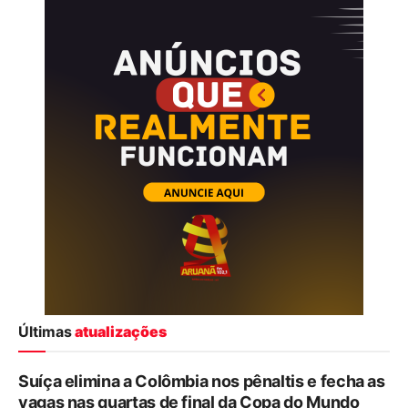
Últimas
atualizações
Suíça elimina a Colômbia nos pênaltis e fecha as
vagas nas quartas de final da Copa do Mundo