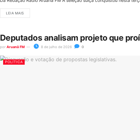
Da Redação Rádio Aruanã FM A seleção suíça conquistou nesta terça-
LEIA MAIS
Deputados analisam projeto que pro
por
Aruanã FM
8 de julho de 2026
0
POLÍTICA