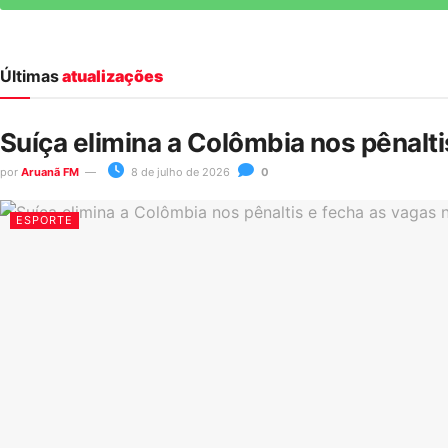
Últimas
atualizações
Suíça elimina a Colômbia nos pênalt
por
Aruanã FM
8 de julho de 2026
0
ESPORTE