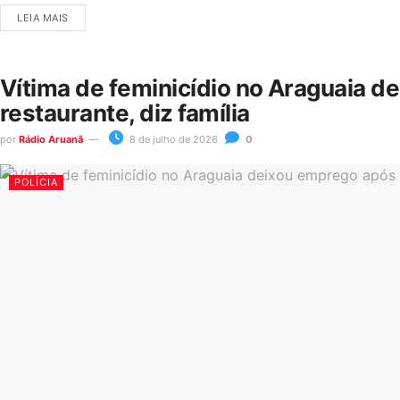
LEIA MAIS
Vítima de feminicídio no Araguaia d
restaurante, diz família
por
Rádio Aruanã
8 de julho de 2026
0
POLÍCIA