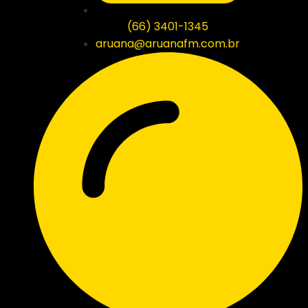
(66) 3401-1345
aruana@aruanafm.com.br