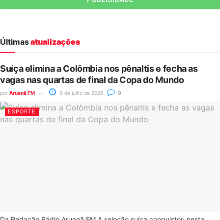
Últimas
atualizações
Suíça elimina a Colômbia nos pênaltis e fecha as
vagas nas quartas de final da Copa do Mundo
por
Aruanã FM
8 de julho de 2026
0
ESPORTE
Da Redação Rádio Aruanã FM A seleção suíça conquistou nesta