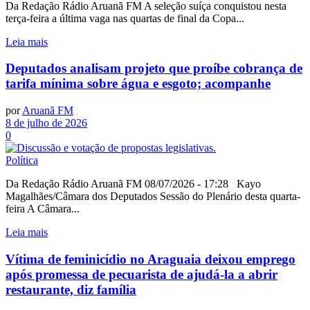
Da Redação Rádio Aruanã FM A seleção suíça conquistou nesta
terça-feira a última vaga nas quartas de final da Copa...
Leia mais
Deputados analisam projeto que proíbe cobrança de
tarifa mínima sobre água e esgoto; acompanhe
por
Aruanã FM
8 de julho de 2026
0
Política
Da Redação Rádio Aruanã FM 08/07/2026 - 17:28 Kayo
Magalhães/Câmara dos Deputados Sessão do Plenário desta quarta-
feira A Câmara...
Leia mais
Vítima de feminicídio no Araguaia deixou emprego
após promessa de pecuarista de ajudá-la a abrir
restaurante, diz família