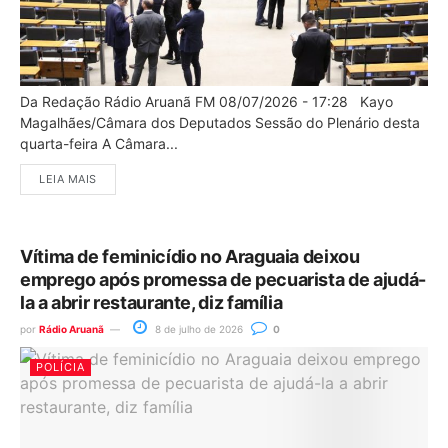
Da Redação Rádio Aruanã FM 08/07/2026 - 17:28 Kayo
Magalhães/Câmara dos Deputados Sessão do Plenário desta
quarta-feira A Câmara...
LEIA MAIS
Vítima de feminicídio no Araguaia deixou
emprego após promessa de pecuarista de ajudá-
la a abrir restaurante, diz família
por
Rádio Aruanã
8 de julho de 2026
0
POLÍCIA