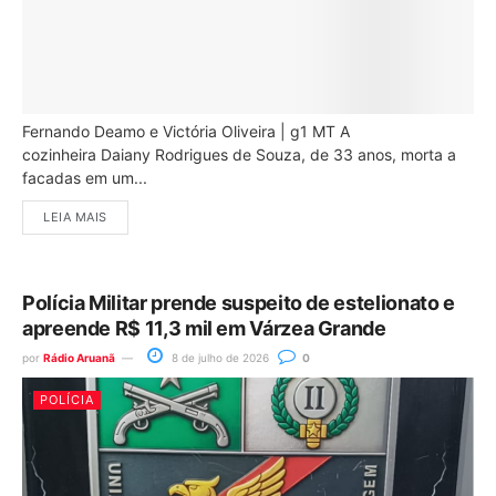
Fernando Deamo e Victória Oliveira | g1 MT A
cozinheira Daiany Rodrigues de Souza, de 33 anos, morta a
facadas em um...
LEIA MAIS
Polícia Militar prende suspeito de estelionato e
apreende R$ 11,3 mil em Várzea Grande
por
Rádio Aruanã
8 de julho de 2026
0
POLÍCIA