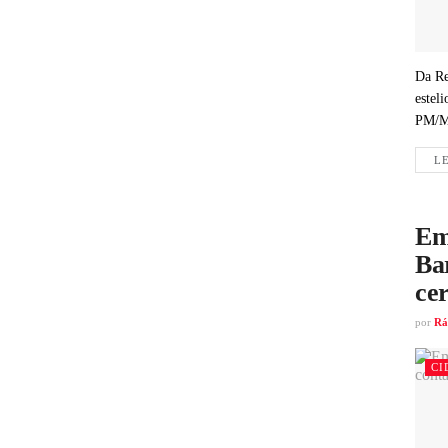
Da Re
estel
PM/
LE
Em
Ba
cer
por
Rá
CI