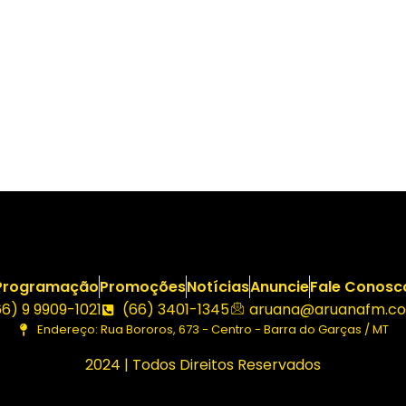
Programação
Promoções
Notícias
Anuncie
Fale Conosc
66) 9 9909-1021
(66) 3401-1345
aruana@aruanafm.co
Endereço: Rua Bororos, 673 - Centro - Barra do Garças / MT
2024 | Todos Direitos Reservados