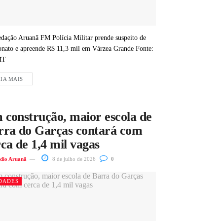
dação Aruanã FM Polícia Militar prende suspeito de
ionato e apreende R$ 11,3 mil em Várzea Grande Fonte:
MT
IA MAIS
 construção, maior escola de
rra do Garças contará com
ca de 1,4 mil vagas
dio Aruanã
8 de julho de 2026
0
DADES