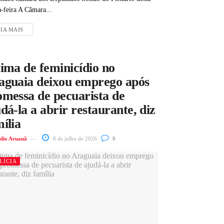
a-feira A Câmara...
IA MAIS
ima de feminicídio no
aguaia deixou emprego após
omessa de pecuarista de
dá-la a abrir restaurante, diz
ília
dio Aruanã
8 de julho de 2026
0
LÍCIA