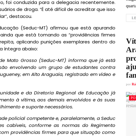
, foi conduzida para a delegacia recentemente.
quart
rios de droga. “É até difícil de acreditar que isso
ar”, destacou.
LE
Educação (Seduc-MT) afirmou que está apurando
 ainda que está tomando as “providências firmes
Vít
epita, aplicando punições exemplares dentro do
Ar
a íntegra abaixo:
pr
 de Mato Grosso (Seduc-MT) informa que já está
aju
são envolvendo um grupo de estudantes contra
fam
ugueney, em Alto Araguaia, registrado em vídeo e
por
Rá
 unidade e da Diretoria Regional de Educação já
PO
mento à vítima, aos demais envolvidos e às suas
olhimento e suporte necessários.
dade policial competente e, paralelamente, a Seduc
res cabíveis, conforme as normas do Regimento
, com providências firmes para que situação como