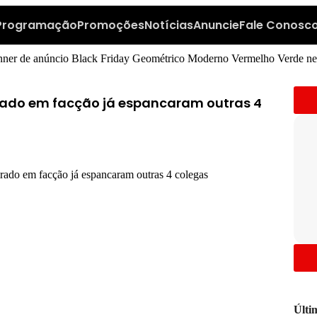
Programação
Promoções
Notícias
Anuncie
Fale Conosc
rado em facção já espancaram outras 4
Últi