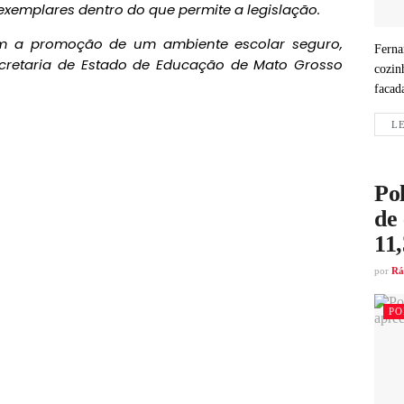
exemplares dentro do que permite a legislação.
 a promoção de um ambiente escolar seguro,
Ferna
cretaria de Estado de Educação de Mato Grosso
cozin
facad
LE
Pol
de 
11
por
Rá
PO