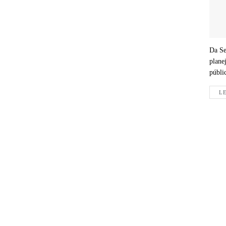
Da Se
plane
públic
LE