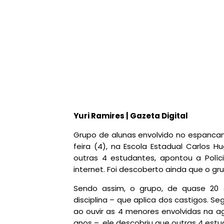
Yuri Ramires | Gazeta Digital
Grupo de alunas envolvido no espanca
feira (4), na Escola Estadual Carlos H
outras 4 estudantes, apontou a Políci
internet. Foi descoberto ainda que o gr
Sendo assim, o grupo, de quase 20 
disciplina – que aplica dos castigos. S
ao ouvir as 4 menores envolvidas na a
anos –, ele descobriu que outras 4 e