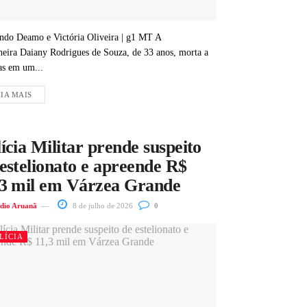
ndo Deamo e Victória Oliveira | g1 MT A
heira Daiany Rodrigues de Souza, de 33 anos, morta a
as em um...
IA MAIS
ícia Militar prende suspeito
estelionato e apreende R$
,3 mil em Várzea Grande
dio Aruanã
8 de julho de 2026
0
LÍCIA