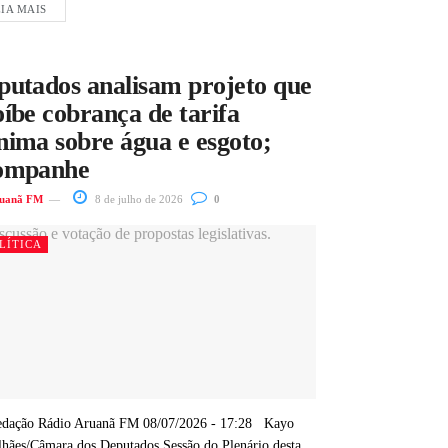
IA MAIS
putados analisam projeto que
íbe cobrança de tarifa
nima sobre água e esgoto;
ompanhe
uanã FM
8 de julho de 2026
0
LÍTICA
dação Rádio Aruanã FM 08/07/2026 - 17:28 Kayo
hães/Câmara dos Deputados Sessão do Plenário desta