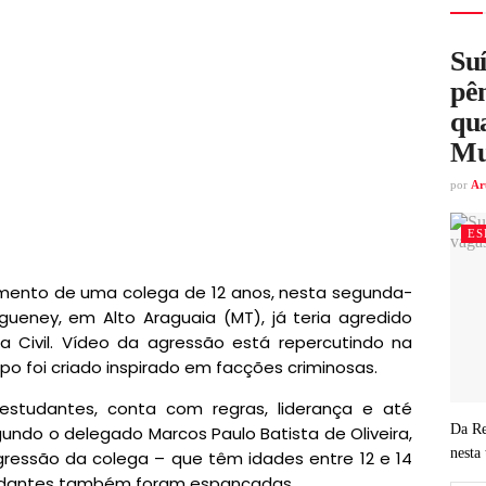
Su
pên
qua
Mu
por
Ar
ES
mento de uma colega de 12 anos, nesta segunda-
ugueney, em Alto Araguaia (MT), já teria agredido
a Civil. Vídeo da agressão está repercutindo na
upo foi criado inspirado em facções criminosas.
estudantes, conta com regras, liderança e até
Da Re
egundo o delegado Marcos Paulo Batista de Oliveira,
nesta 
gressão da colega – que têm idades entre 12 e 14
studantes também foram espancadas.