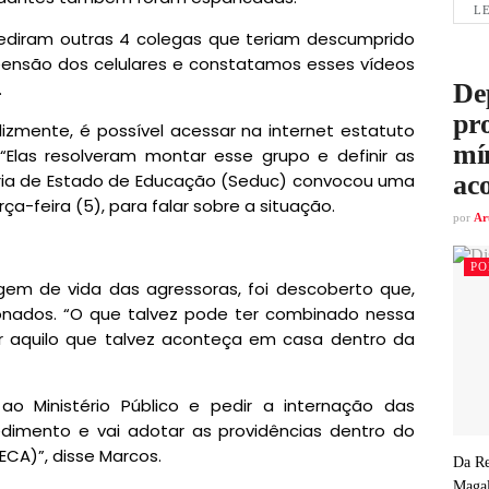
LE
grediram outras 4 colegas que teriam descumprido
eensão dos celulares e constatamos esses vídeos
De
.
pro
izmente, é possível acessar na internet estatuto
mí
 “Elas resolveram montar esse grupo e definir as
ac
taria de Estado de Educação (Seduc) convocou uma
ça-feira (5), para falar sobre a situação.
por
Ar
PO
agem de vida das agressoras, foi descoberto que,
cionados. “O que talvez pode ter combinado nessa
zir aquilo que talvez aconteça em casa dentro da
o Ministério Público e pedir a internação das
dimento e vai adotar as providências dentro do
ECA)”, disse Marcos.
Da Re
Magal