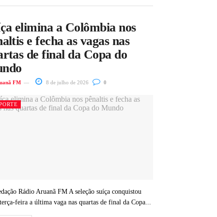
íça elimina a Colômbia nos
altis e fecha as vagas nas
rtas de final da Copa do
ndo
uanã FM
8 de julho de 2026
0
PORTE
dação Rádio Aruanã FM A seleção suíça conquistou
terça-feira a última vaga nas quartas de final da Copa...