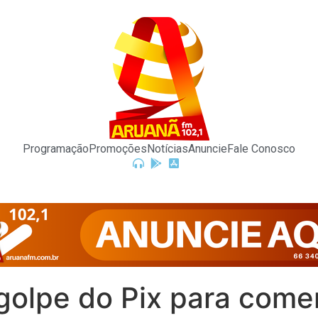
Programação
Promoções
Notícias
Anuncie
Fale Conosco
golpe do Pix para come