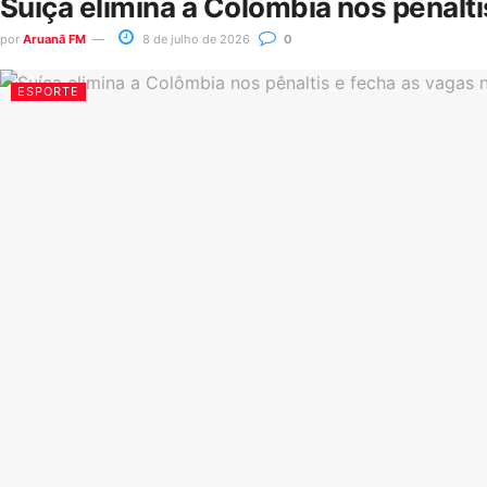
Suíça elimina a Colômbia nos pênalt
por
Aruanã FM
8 de julho de 2026
0
ESPORTE