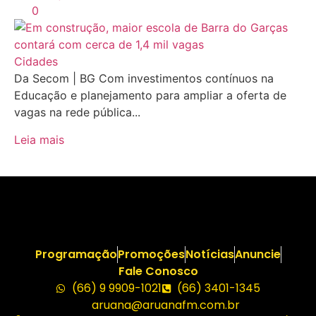
0
Cidades
Da Secom | BG Com investimentos contínuos na
Educação e planejamento para ampliar a oferta de
vagas na rede pública...
Leia mais
Programação
Promoções
Notícias
Anuncie
Fale Conosco
(66) 9 9909-1021
(66) 3401-1345
aruana@aruanafm.com.br