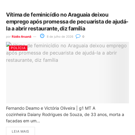
Vítima de feminicídio no Araguaia deixou
emprego após promessa de pecuarista de ajudá-
la a abrir restaurante, diz família
por
Rádio Aruanã
8 de julho de 2026
0
POLÍCIA
Fernando Deamo e Victória Oliveira | g1 MT A
cozinheira Daiany Rodrigues de Souza, de 33 anos, morta a
facadas em um...
LEIA MAIS