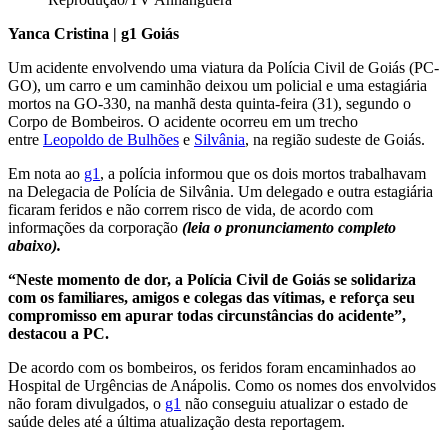
Yanca Cristina | g1 Goiás
Um acidente envolvendo uma viatura da Polícia Civil de Goiás (PC-
GO), um carro e um caminhão deixou um policial e uma estagiária
mortos na GO-330, na manhã desta quinta-feira (31), segundo o
Corpo de Bombeiros. O acidente ocorreu em um trecho
entre
Leopoldo de Bulhões
e
Silvânia
, na região sudeste de Goiás.
Em nota ao
g1
, a polícia informou que os dois mortos trabalhavam
na Delegacia de Polícia de Silvânia. Um delegado e outra estagiária
ficaram feridos e não correm risco de vida, de acordo com
informações da corporação
(leia o pronunciamento completo
abaixo).
“Neste momento de dor, a Polícia Civil de Goiás se solidariza
com os familiares, amigos e colegas das vítimas, e reforça seu
compromisso em apurar todas circunstâncias do acidente”,
destacou a PC.
De acordo com os bombeiros, os feridos foram encaminhados ao
Hospital de Urgências de Anápolis. Como os nomes dos envolvidos
não foram divulgados, o
g1
não conseguiu atualizar o estado de
saúde deles até a última atualização desta reportagem.