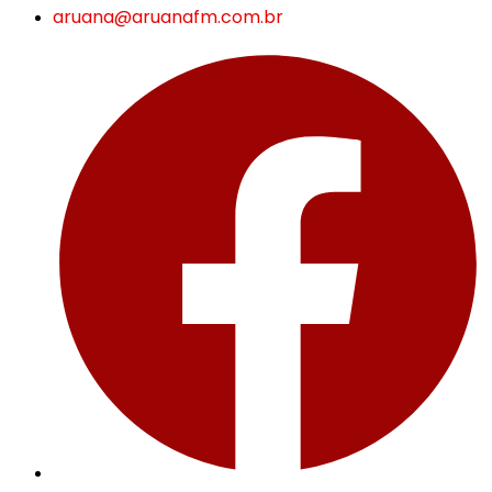
aruana@aruanafm.com.br