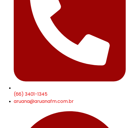
(66) 3401-1345
aruana@aruanafm.com.br