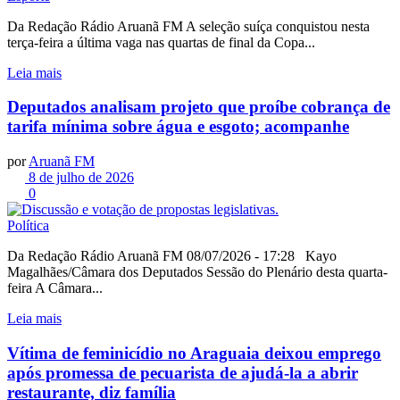
Da Redação Rádio Aruanã FM A seleção suíça conquistou nesta
terça-feira a última vaga nas quartas de final da Copa...
Leia mais
Deputados analisam projeto que proíbe cobrança de
tarifa mínima sobre água e esgoto; acompanhe
por
Aruanã FM
8 de julho de 2026
0
Política
Da Redação Rádio Aruanã FM 08/07/2026 - 17:28 Kayo
Magalhães/Câmara dos Deputados Sessão do Plenário desta quarta-
feira A Câmara...
Leia mais
Vítima de feminicídio no Araguaia deixou emprego
após promessa de pecuarista de ajudá-la a abrir
restaurante, diz família