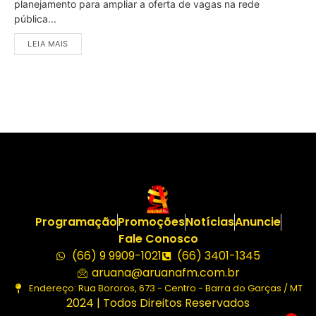
planejamento para ampliar a oferta de vagas na rede
pública...
LEIA MAIS
Programação
Promoções
Notícias
Anuncie
Fale Conosco
(66) 9 9909-1021
(66) 3401-1345
aruana@aruanafm.com.br
Endereço: Rua Bororos, 673 - Centro - Barra do Garças / MT
2024 | Todos Direitos Reservados