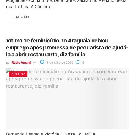
Magalhães/Câmara dos Deputados Sessão do Plenário desta
quarta-feira A Câmara...
LEIA MAIS
Vítima de feminicídio no Araguaia deixou
emprego após promessa de pecuarista de ajudá-
la a abrir restaurante, diz família
por
Rádio Aruanã
8 de julho de 2026
0
POLÍCIA
Fernando Deamo e Victória Oliveira | g1 MT A